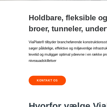
Holdbare, fleksible o
broer, tunneler, unde
ViaPlate® tilbyder brancheførende konstruktionsstå
søger pålidelige, effektive og miljøvenlige infrastru
levetid og muliggør optimal ydeevne i en række proj
niveauadskillelser
KONTAKT OS
Hvorfor vælge Via