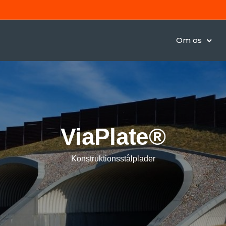
Om os
ViaPlate®
Konstruktionsstålplader